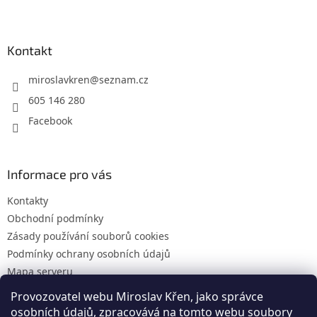
Z
á
p
a
Kontakt
t
í
miroslavkren
@
seznam.cz
605 146 280
Facebook
Informace pro vás
Kontakty
Obchodní podmínky
Zásady používání souborů cookies
Podmínky ochrany osobních údajů
Mapa serveru
Provozovatel webu Miroslav Křen, jako správce
osobních údajů, zpracovává na tomto webu soubory