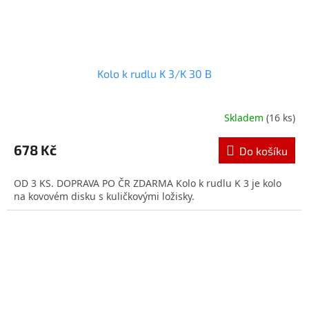
Kolo k rudlu K 3/K 30 B
Skladem
(16 ks)
Průměrné
hodnocení
produktu
678 Kč
Do košíku
je
5,0
OD 3 KS. DOPRAVA PO ČR ZDARMA Kolo k rudlu K 3 je kolo
z
na kovovém disku s kuličkovými ložisky.
5
hvězdiček.