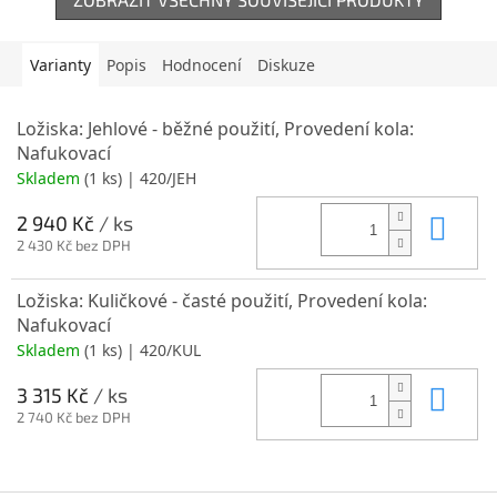
Varianty
Popis
Hodnocení
Diskuze
Ložiska: Jehlové - běžné použití, Provedení kola:
Nafukovací
Skladem
(1 ks)
| 420/JEH
2 940 Kč
/ ks
Do k
2 430 Kč bez DPH
Ložiska: Kuličkové - časté použití, Provedení kola:
Nafukovací
Skladem
(1 ks)
| 420/KUL
3 315 Kč
/ ks
Do k
2 740 Kč bez DPH