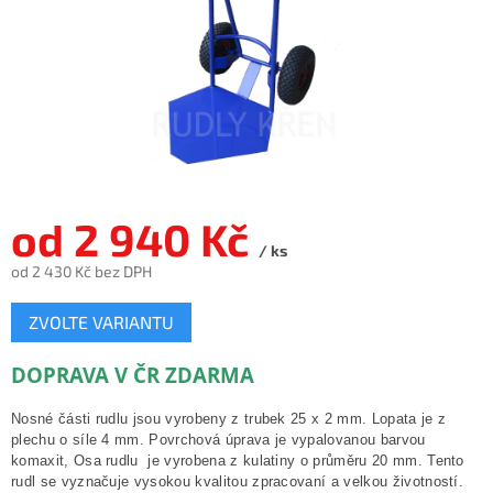
od
2 940 Kč
/ ks
od
2 430 Kč
bez DPH
Měrná
ZVOLTE VARIANTU
cena:
DOPRAVA V ČR ZDARMA
Nosné části rudlu jsou vyrobeny z trubek 25 x 2 mm. Lopata je z
plechu o síle 4 mm. Povrchová úprava je vypalovanou barvou
komaxit, Osa rudlu je vyrobena z kulatiny o průměru 20 mm. Tento
rudl se vyznačuje vysokou kvalitou zpracovaní a velkou životností.