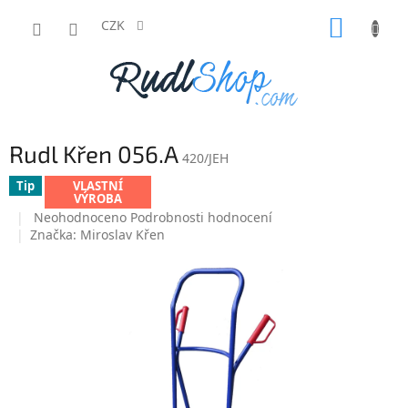
Přejít
NÁKUP
na
CZK
obsah
KOŠÍK
Rudl Křen 056.A
420/JEH
Tip
VLASTNÍ
VÝROBA
Průměrné
Neohodnoceno
Podrobnosti hodnocení
hodnocení
Značka:
Miroslav Křen
produktu
je
0,0
z
5
hvězdiček.