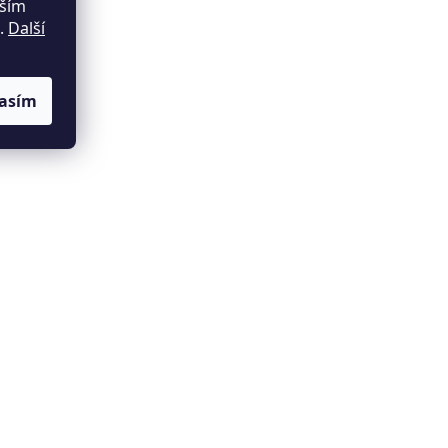
lším
m.
Další
asím