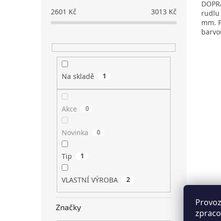
DOPRA
2601
Kč
3013
Kč
rudlu
mm. P
barvou
orient
Na skladě
1
Akce
0
Novinka
0
Tip
1
VLASTNÍ VÝROBA
2
Provoz
Značky
zpraco