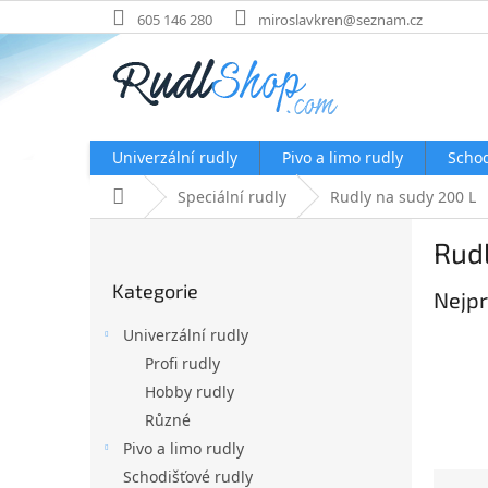
Přejít
605 146 280
miroslavkren@seznam.cz
na
obsah
Univerzální rudly
Pivo a limo rudly
Schod
Domů
Speciální rudly
Rudly na sudy 200 L
P
Rudl
o
Přeskočit
s
Kategorie
kategorie
Nejpr
t
r
Univerzální rudly
a
Profi rudly
n
Hobby rudly
n
í
Různé
p
Pivo a limo rudly
a
Schodišťové rudly
Ř