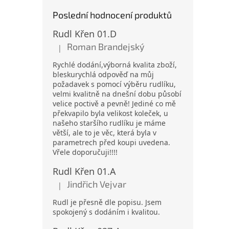
Poslední hodnocení produktů
Rudl Křen 01.D
Roman Brandejský
|
Hodnocení produktu je 5 z 5 hvězdiček.
Rychlé dodání,výborná kvalita zboží,
bleskurychlá odpověď na můj
požadavek s pomocí výběru rudlíku,
velmi kvalitně na dnešní dobu působí
velice poctivě a pevně! Jediné co mě
překvapilo byla velikost koleček, u
našeho staršího rudlíku je máme
větší, ale to je věc, která byla v
parametrech před koupi uvedena.
Vřele doporučuji!!!!
Rudl Křen 01.A
Jindřich Vejvar
|
Hodnocení produktu je 5 z 5 hvězdiček.
Rudl je přesně dle popisu. Jsem
spokojený s dodáním i kvalitou.