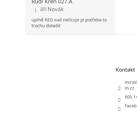
Rudl Křen 027.A
Jiří Novák
|
Hodnocení produktu je 5 z 5 hvězdiček.
uplně KEG sud nelícuje je potřeba to
trochu doladit
Z
á
p
a
t
Kontakt
í
miros
m.cz
605 1
Faceb