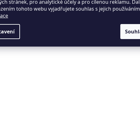
u
ch stránek, pro analytické účely a pro cílenou reklamu. Da
zením tohoto webu vyjadřujete souhlas s jejich používání
ace
tavení
Souhl