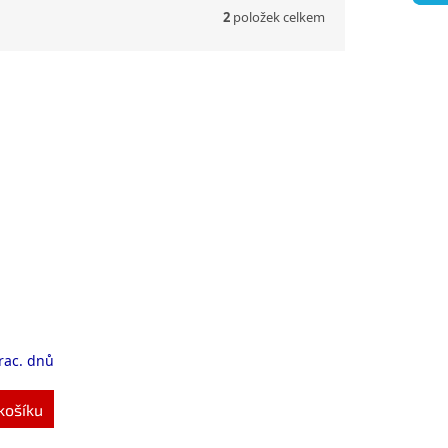
2
položek celkem
rac. dnů
košíku