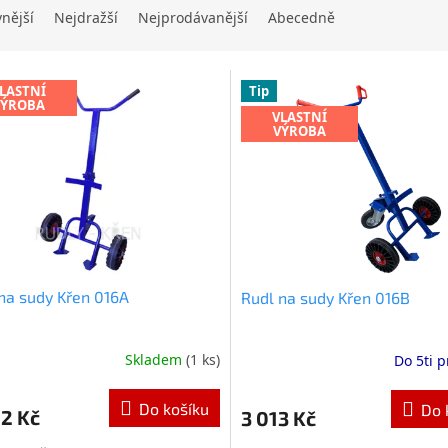
vnější
Nejdražší
Nejprodávanější
Abecedně
LASTNÍ
Tip
VÝROBA
VLASTNÍ
VÝROBA
na sudy Křen 016A
Rudl na sudy Křen 016B
Skladem
(1 ks)
Do 5ti p
Do košíku
Do 
2 Kč
3 013 Kč