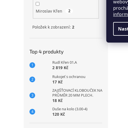
webový
prochá
Miroslav Křen
2
inform
Položek k zobrazení:
2
Nas
Top 4 produkty
Rudl Křen 01.A
2 819 Kč
Rukojeť s ochranou
17 Kč
ZAJIŠŤOVACÍ KLOBOUČEK NA
PRŮMĚR 20 MM PLECH.
18 Kč
Duše na kolo (3.00-4)
120 Kč