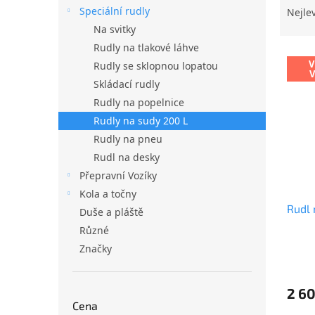
n
a
Speciální rudly
Nejle
e
z
Na svitky
l
e
Rudly na tlakové láhve
V
n
V
Rudly se sklopnou lopatou
ý
í
Skládací rudly
p
p
i
r
Rudly na popelnice
s
o
Rudly na sudy 200 L
p
d
Rudly na pneu
r
u
Rudl na desky
o
k
Přepravní Vozíky
d
t
Kola a točny
u
ů
Rudl 
k
Duše a pláště
t
Různé
ů
Značky
2 60
Cena