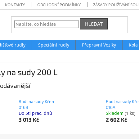
KONTAKTY
OBCHODNÍ PODMÍNKY
ZÁSADY POUŽÍVÁNÍ SO
HLEDAT
išťové rudly
Speciální rudly
Přepravní Vozíky
Kola
y na sudy 200 L
odávanější
Rudl na sudy Křen
Rudl na sudy Kř
016B
016A
Do 5ti prac. dnů
Skladem
(1 ks)
3 013 Kč
2 602 Kč