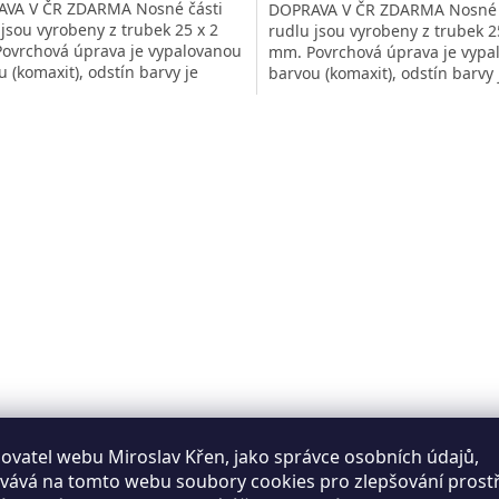
VA V ČR ZDARMA Nosné části
DOPRAVA V ČR ZDARMA Nosné 
 jsou vyrobeny z trubek 25 x 2
rudlu jsou vyrobeny z trubek 2
ovrchová úprava je vypalovanou
mm. Povrchová úprava je vypa
 (komaxit), odstín barvy je
barvou (komaxit), odstín barvy 
ační. Oska je vyrobena z...
orientační. Oska je vyrobena z.
O
v
l
á
d
a
c
í
p
r
v
k
y
v
ý
p
ovatel webu Miroslav Křen, jako správce osobních údajů,
i
vává na tomto webu soubory cookies pro zlepšování prost
s