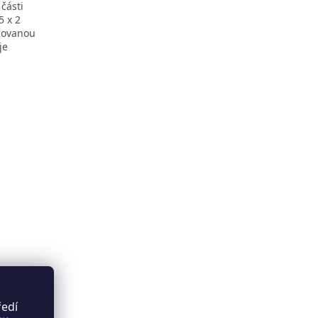
části
5 x 2
lovanou
je
..
ředí