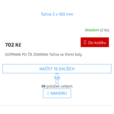
Točna 3 x 160 mm
Skladem
(2 ks)
Průměrné
hodnocení
produktu
Do košíku
702 Kč
je
5,0
DOPRAVA PO ČR ZDARMA Točna se třemi koly.
z
5
hvězdiček.
NAČÍST 18 DALŠÍCH
S
1
6
t
O
r
99
položek celkem
v
á
l
n
NAHORU
k
á
o
d
v
a
Z
á
c
á