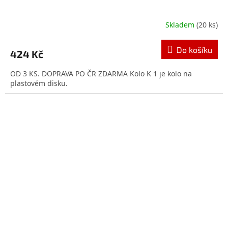
Skladem
(20 ks)
Průměrné
hodnocení
produktu
Do košíku
424 Kč
je
5,0
OD 3 KS. DOPRAVA PO ČR ZDARMA Kolo K 1 je kolo na
z
plastovém disku.
5
hvězdiček.