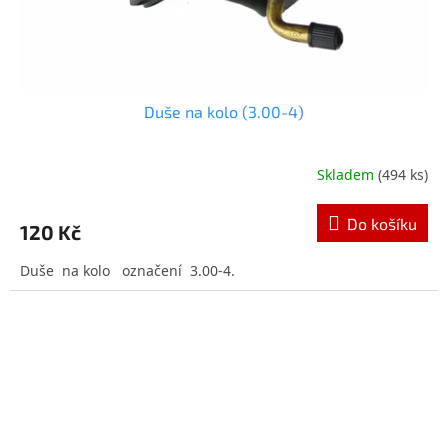
Duše na kolo (3.00-4)
Skladem
(494 ks)
Průměrné
hodnocení
produktu
Do košíku
120 Kč
je
5,0
Duše na kolo označení 3.00-4.
z
5
hvězdiček.