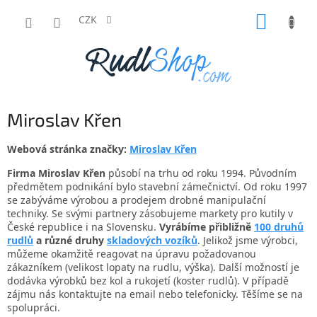
Přejít
NÁKUP
na
CZK
obsah
KOŠÍK
Miroslav Křen
Webová stránka značky:
Miroslav Křen
Firma Miroslav Křen
působí na trhu od roku 1994. Původním
předmětem podnikání bylo stavební zámečnictví. Od roku 1997
se zabýváme výrobou a prodejem drobné manipulační
techniky. Se svými partnery zásobujeme markety pro kutily v
České republice i na Slovensku.
Vyrábíme přibližně
100 druhů
rudlů
a různé druhy
skladových vozíků
. Jelikož jsme výrobci,
můžeme okamžitě reagovat na úpravu požadovanou
zákazníkem (velikost lopaty na rudlu, výška). Další možností je
dodávka výrobků bez kol a rukojetí (koster rudlů). V případě
zájmu nás kontaktujte na email nebo telefonicky. Těšíme se na
spolupráci.