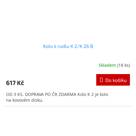
Kolo k rudlu K 2/K 26 B
Skladem
(18 ks)
Průměrné
hodnocení
produktu
Do košíku
617 Kč
je
5,0
OD 3 KS. DOPRAVA PO ČR ZDARMA Kolo K 2 je kolo
z
na kovovém disku.
5
hvězdiček.