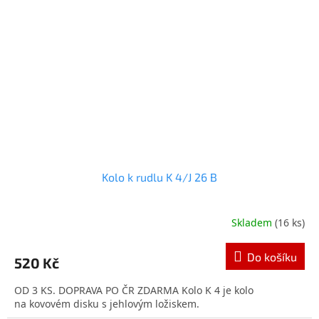
Kolo k rudlu K 4/J 26 B
Skladem
(16 ks)
Průměrné
hodnocení
produktu
Do košíku
520 Kč
je
5,0
OD 3 KS. DOPRAVA PO ČR ZDARMA Kolo K 4 je kolo
z
na kovovém disku s jehlovým ložiskem.
5
hvězdiček.