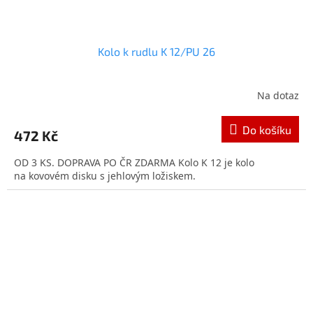
Kolo k rudlu K 12/PU 26
Na dotaz
Průměrné
hodnocení
produktu
Do košíku
472 Kč
je
5,0
OD 3 KS. DOPRAVA PO ČR ZDARMA Kolo K 12 je kolo
z
na kovovém disku s jehlovým ložiskem.
5
hvězdiček.