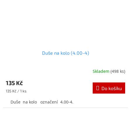
Duše na kolo (4.00-4)
Skladem
(498 ks)
Průměrné
hodnocení
135 Kč
produktu
Do košíku
je
Měrná
135 Kč / 1 ks
5,0
cena:
z
Duše na kolo označení 4.00-4.
5
hvězdiček.