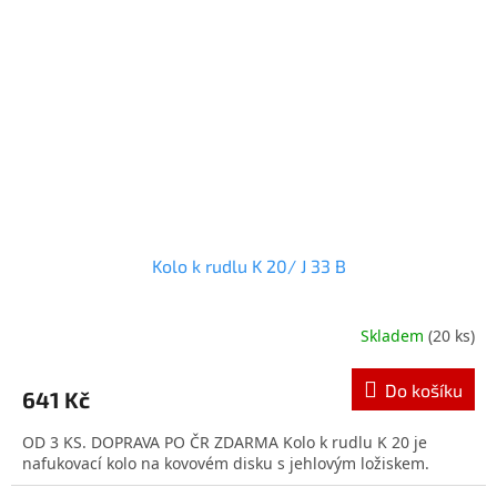
Kolo k rudlu K 20/ J 33 B
Skladem
(20 ks)
Průměrné
hodnocení
produktu
Do košíku
641 Kč
je
5,0
OD 3 KS. DOPRAVA PO ČR ZDARMA Kolo k rudlu K 20 je
z
nafukovací kolo na kovovém disku s jehlovým ložiskem.
5
hvězdiček.