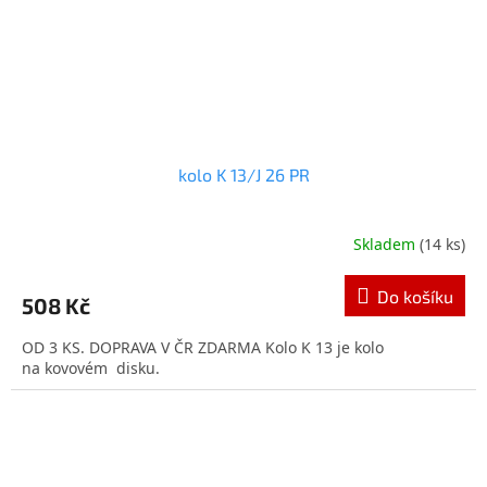
kolo K 13/J 26 PR
Skladem
(14 ks)
Průměrné
hodnocení
produktu
Do košíku
508 Kč
je
5,0
OD 3 KS. DOPRAVA V ČR ZDARMA Kolo K 13 je kolo
z
na kovovém disku.
5
hvězdiček.