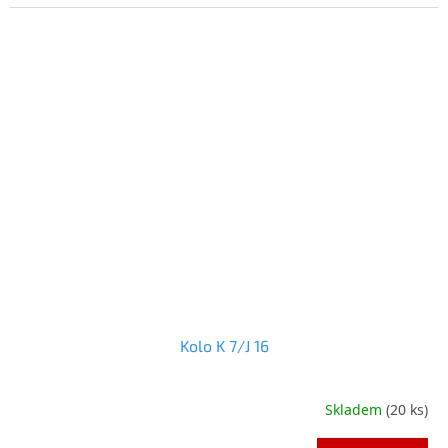
hvězdiček.
Kolo K 7/J 16
Skladem
(20 ks)