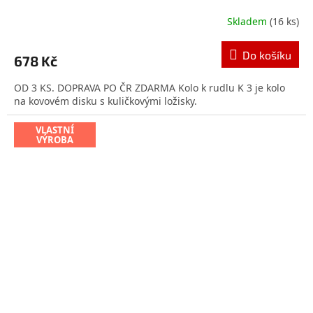
Skladem
(16 ks)
Průměrné
hodnocení
produktu
Do košíku
678 Kč
je
5,0
OD 3 KS. DOPRAVA PO ČR ZDARMA Kolo k rudlu K 3 je kolo
z
na kovovém disku s kuličkovými ložisky.
5
hvězdiček.
VLASTNÍ
VÝROBA