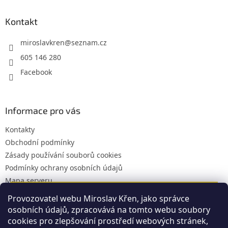
n
í
í
p
p
a
Kontakt
r
t
v
í
miroslavkren
@
seznam.cz
k
y
605 146 280
v
Facebook
ý
p
i
s
Informace pro vás
u
Kontakty
Obchodní podmínky
Zásady používání souborů cookies
Podmínky ochrany osobních údajů
Mapa serveru
V době od 22. 7. do 7. 8. bude v naší firmě dovolená.
Provozovatel webu Miroslav Křen, jako správce
osobních údajů, zpracovává na tomto webu soubory
Objednávky budeme nadále přijímat ale vyřizovat se
Facebook
cookies pro zlepšování prostředí webových stránek,