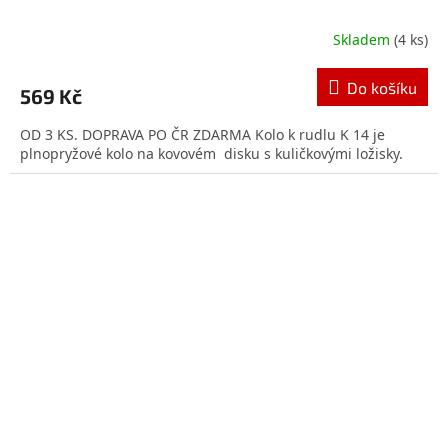
Skladem
(4 ks)
Průměrné
hodnocení
produktu
Do košíku
569 Kč
je
5,0
OD 3 KS. DOPRAVA PO ČR ZDARMA Kolo k rudlu K 14 je
z
plnopryžové kolo na kovovém disku s kuličkovými ložisky.
5
hvězdiček.