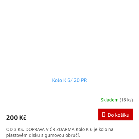
Kolo K 6/ 20 PR
Skladem
(16 ks)
Průměrné
hodnocení
produktu
Do košíku
200 Kč
je
4,5
OD 3 KS. DOPRAVA V ČR ZDARMA Kolo K 6 je kolo na
z
plastovém disku s gumovou obručí.
5