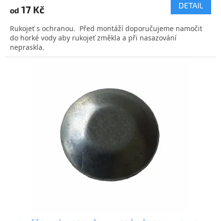
produktu
DETAIL
17 Kč
od
je
5,0
Rukojeť s ochranou. Před montáží doporučujeme namočit
z
do horké vody aby rukojeť změkla a při nasazování
5
nepraskla.
hvězdiček.