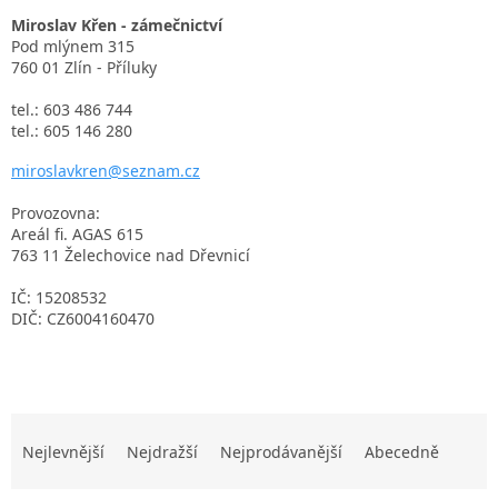
Miroslav Křen - zámečnictví
Pod mlýnem 315
760 01 Zlín - Příluky
tel.: 603 486 744
tel.: 605 146 280
miroslavkren@seznam.cz
Provozovna:
Areál fi. AGAS 615
763 11 Želechovice nad Dřevnicí
IČ: 15208532
DIČ: CZ6004160470
Ř
a
Nejlevnější
Nejdražší
Nejprodávanější
Abecedně
z
e