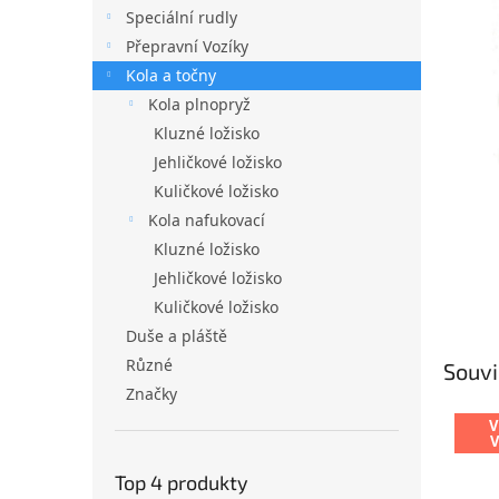
n
Speciální rudly
e
Přepravní Vozíky
l
Kola a točny
Kola plnopryž
Kluzné ložisko
Jehličkové ložisko
Kuličkové ložisko
Kola nafukovací
Kluzné ložisko
Jehličkové ložisko
Kuličkové ložisko
Duše a pláště
Různé
Souvi
Značky
V
Top 4 produkty