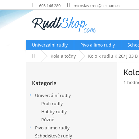
Přejít
605 146 280
miroslavkren@seznam.cz
na
obsah
Univerzální rudly
Pivo a limo rudly
Schod
Domů
Kola a točny
Kolo k rudlu K 20/ J 33 B
P
Kolo
o
Přeskočit
s
Průměr
Kategorie
1 hodn
kategorie
t
hodnoc
r
produk
Univerzální rudly
a
je
Profi rudly
n
5,0
Hobby rudly
z
n
5
í
Různé
hvězdič
p
Pivo a limo rudly
a
Schodišťové rudly