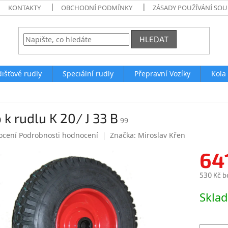
KONTAKTY
OBCHODNÍ PODMÍNKY
ZÁSADY POUŽÍVÁNÍ SO
HLEDAT
išťové rudly
Speciální rudly
Přepravní Vozíky
Kola
 k rudlu K 20/ J 33 B
99
né
ocení
Podrobnosti hodnocení
Značka:
Miroslav Křen
ení
64
tu
530 Kč b
Měrná
Skla
cena:
ek.