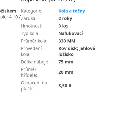
ložiskem
.
Kategorie
:
Kola a točny
ole: 4,10 /
Záruka
:
2 roky
Hmotnost
:
3 kg
Typ kola
:
Nafukovací
Průměr kola
:
330 MM.
Provedení
Kov disk; jehlové
kola
:
ložisko
Délka náboje
:
75 mm
Průměr
20 mm
hřídele
:
Označení na
3,50-6
plášti
: