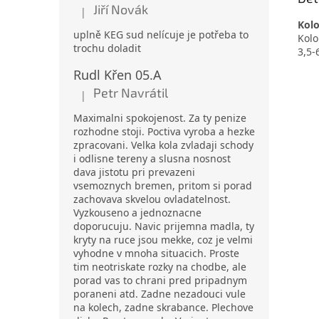
Jiří Novák
|
Hodnocení produktu je 5 z 5 hvězdiček.
Kolo
uplně KEG sud nelícuje je potřeba to
Kolo
trochu doladit
3,5-
Rudl Křen 05.A
Petr Navrátil
|
Hodnocení produktu je 5 z 5 hvězdiček.
Maximalni spokojenost. Za ty penize
rozhodne stoji. Poctiva vyroba a hezke
zpracovani. Velka kola zvladaji schody
i odlisne tereny a slusna nosnost
dava jistotu pri prevazeni
vsemoznych bremen, pritom si porad
zachovava skvelou ovladatelnost.
Vyzkouseno a jednoznacne
doporucuju. Navic prijemna madla, ty
kryty na ruce jsou mekke, coz je velmi
vyhodne v mnoha situacich. Proste
tim neotriskate rozky na chodbe, ale
porad vas to chrani pred pripadnym
poraneni atd. Zadne nezadouci vule
na kolech, zadne skrabance. Plechove