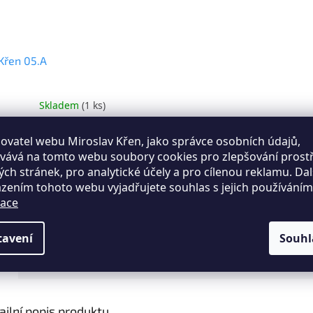
Křen 05.A
Skladem
(1 ks)
ěrné
cení
ktu
335 Kč
DETAIL
ovatel webu Miroslav Křen, jako správce osobních údajů,
vává na tomto webu soubory cookies pro zlepšování prost
AVA PO ČR ZDARMA
ch stránek, pro analytické účely a pro cílenou reklamu. Da
 části rudlu jsou
zením tohoto webu vyjadřujete souhlas s jejich používání
eny z trubek 25 x 2
iček.
ace
opata je z plechu o
4 mm. Povrchová
a je vypalovanou
tavení
Souhl
u (komaxit), odstín
je...
s
Hodnocení (1)
Diskuze
ailní popis produktu