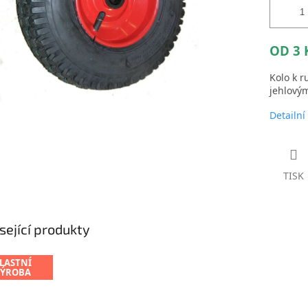
OD 3 
Kolo k r
jehlovým
Detailní
TISK
sející produkty
LASTNÍ
VÝROBA