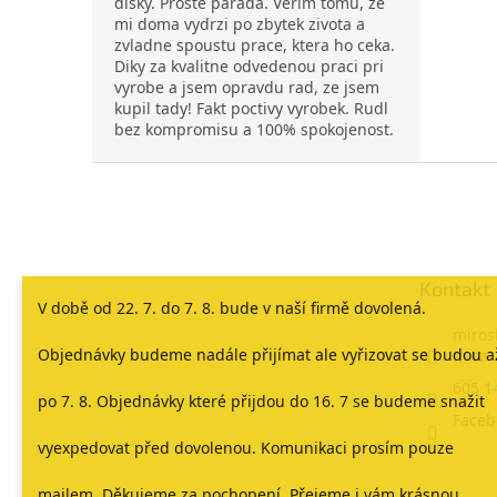
disky. Proste parada. Verim tomu, ze
mi doma vydrzi po zbytek zivota a
zvladne spoustu prace, ktera ho ceka.
Diky za kvalitne odvedenou praci pri
vyrobe a jsem opravdu rad, ze jsem
kupil tady! Fakt poctivy vyrobek. Rudl
bez kompromisu a 100% spokojenost.
Z
á
p
a
t
Kontakt
í
V době od 22. 7. do 7. 8. bude v naší firmě dovolená.
miros
Objednávky budeme nadále přijímat ale vyřizovat se budou a
m.cz
605 1
po 7. 8. Objednávky které přijdou do 16. 7 se budeme snažit
Faceb
vyexpedovat před dovolenou. Komunikaci prosím pouze
mailem. Děkujeme za pochopení. Přejeme i vám krásnou