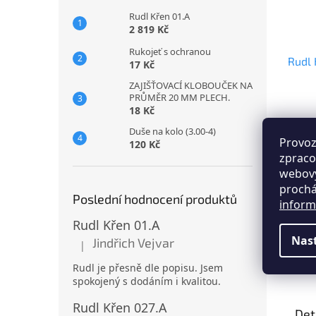
Rudl Křen 01.A
2 819 Kč
Rukojeť s ochranou
Rudl 
17 Kč
ZAJIŠŤOVACÍ KLOBOUČEK NA
PRŮMĚR 20 MM PLECH.
Prům
18 Kč
hodno
Duše na kolo (3.00-4)
produ
2 
od
Provoz
120 Kč
je
zpraco
5,0
DOPR
webový
z
Nosné
prochá
5
Poslední hodnocení produktů
vyrob
hvězd
inform
mm. L
Rudl Křen 01.A
síle 
úprav
Nas
Jindřich Vejvar
|
Hodnocení produktu je 5 z 5 hvězdiček.
barvo
barvy 
Rudl je přesně dle popisu. Jsem
Popi
spokojený s dodáním i kvalitou.
Rudl Křen 027.A
Det